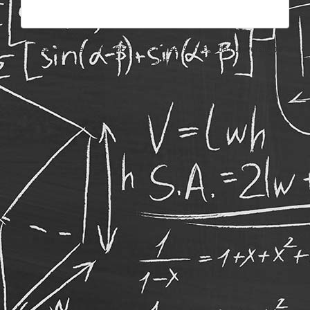
Un service offert par l'AGEF et les Career Services de l'Université de
Fribourg