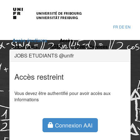
FR
DE
EN
Accès étudiants
Accès
employeurs
AGEF
Career Services
JOBS ETUDIANTS @unifr
Accès restreint
Vous devez être authentifié pour avoir accès aux
informations
Connexion AAI