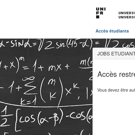
Accès étudiants
JOBS ETUDIANT
Accès restr
Vous devez être aut