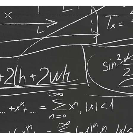
Un service offert par l'AGEF et les Career Services de l'Université de Fribourg