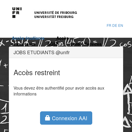
FR
DE
EN
Accès étudiants
Accès
employeurs
AGEF
Career Services
JOBS ETUDIANTS @unifr
Accès restreint
Vous devez être authentifié pour avoir accès aux
informations
Connexion AAI