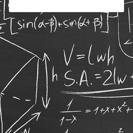
Un service offert par l'AGEF et les Career Services de l'Université de
Fribourg