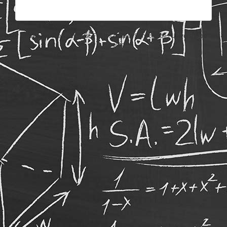
Un service offert par l'AGEF et les Career Services de l'Université de
Fribourg