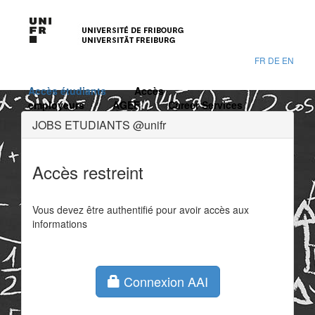
FR
DE
EN
Accès étudiants
Accès
employeurs
AGEF
Career Services
JOBS ETUDIANTS @unifr
Accès restreint
Vous devez être authentifié pour avoir accès aux
informations
Connexion AAI