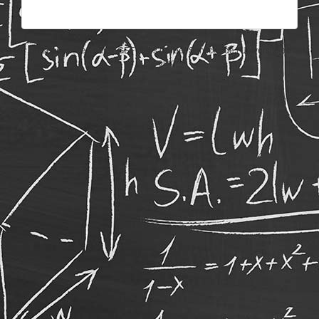
Un service offert par l'AGEF et les Career Services de l'Université de
Fribourg