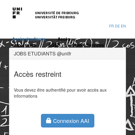
FR
DE
EN
Accès étudiants
Accès
employeurs
AGEF
Career Services
JOBS ETUDIANTS @unifr
Accès restreint
Vous devez être authentifié pour avoir accès aux
informations
Connexion AAI