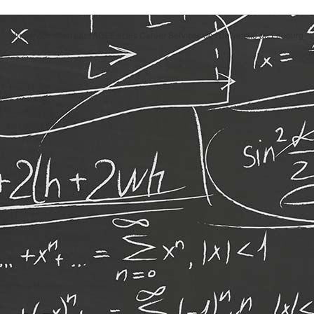
Un service offert par l'AGEF et les Career Services de l'Université de Fribourg