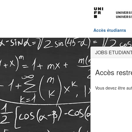
Accès étudiants
JOBS ETUDIANT
Accès restr
Vous devez être aut