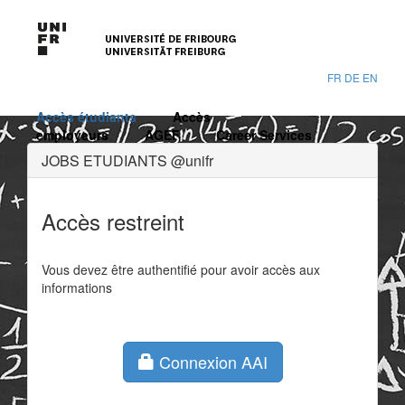
FR
DE
EN
Accès étudiants
Accès
employeurs
AGEF
Career Services
JOBS ETUDIANTS @unifr
Accès restreint
Vous devez être authentifié pour avoir accès aux
informations
Connexion AAI