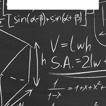
Un service offert par l'AGEF et les Career Services de l'Université de
Fribourg