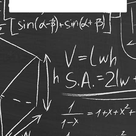
Un service offert par l'AGEF et les Career Services de l'Université de
Fribourg