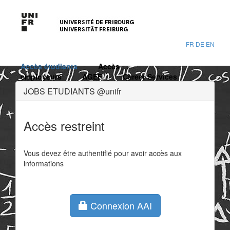
FR
DE
EN
Accès étudiants
Accès
employeurs
AGEF
Career Services
JOBS ETUDIANTS @unifr
Accès restreint
Vous devez être authentifié pour avoir accès aux
informations
Connexion AAI