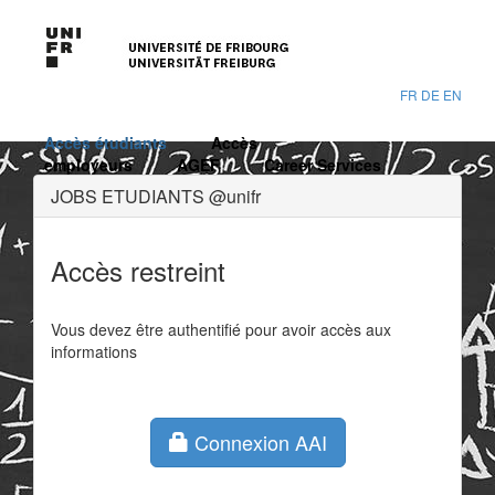
FR
DE
EN
Accès étudiants
Accès
employeurs
AGEF
Career Services
JOBS ETUDIANTS @unifr
Accès restreint
Vous devez être authentifié pour avoir accès aux
informations
Connexion AAI