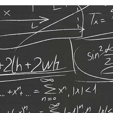
Un service offert par l'AGEF et les Career Services de l'Université de Fribourg