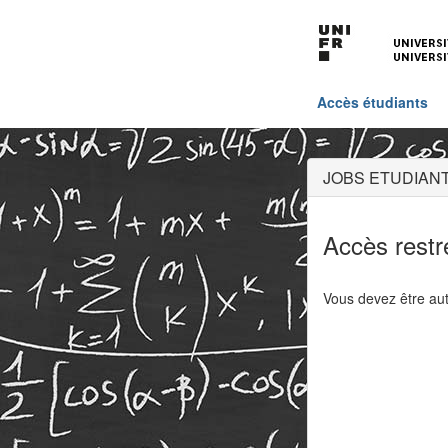
Accès étudiants
JOBS ETUDIANT
Accès restr
Vous devez être aut