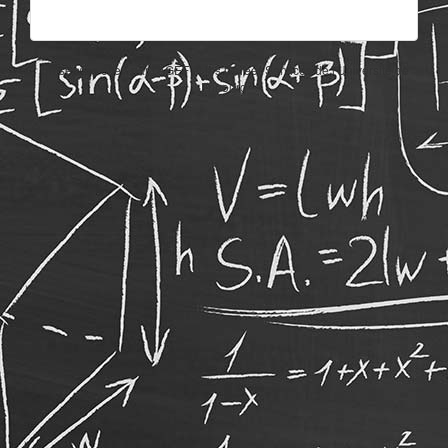
Un service offert par l'AGEF et les Career Services de l'Université de
Fribourg