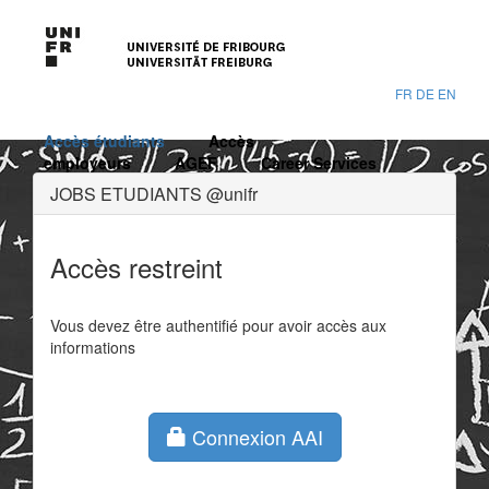
FR
DE
EN
Accès étudiants
Accès
employeurs
AGEF
Career Services
JOBS ETUDIANTS @unifr
Accès restreint
Vous devez être authentifié pour avoir accès aux
informations
Connexion AAI