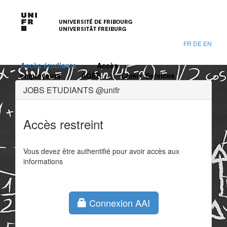
FR
DE
EN
Accès étudiants
Accès
employeurs
AGEF
Career Services
JOBS ETUDIANTS @unifr
Accès restreint
Vous devez être authentifié pour avoir accès aux
informations
Connexion AAI