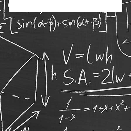
Un service offert par l'AGEF et les Career Services de l'Université de
Fribourg