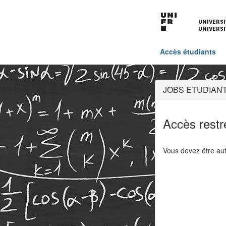
Accès étudiants
JOBS ETUDIANT
Accès restr
Vous devez être aut