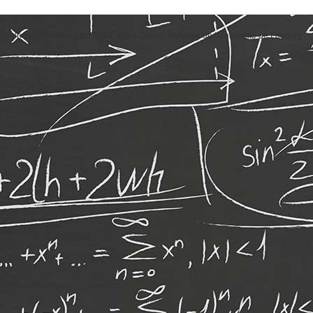
Un service offert par l'AGEF et les Career Services de l'Université de Fribourg