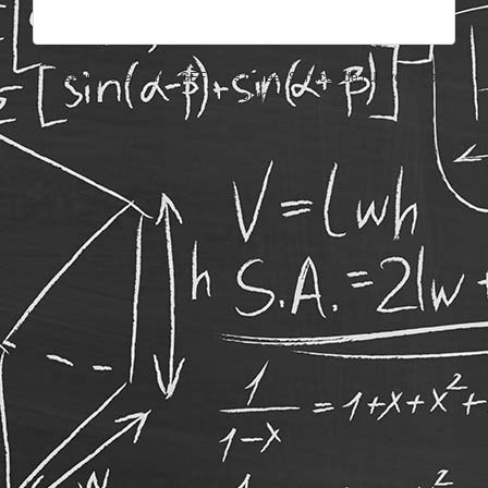
Un service offert par l'AGEF et les Career Services de l'Université de
Fribourg