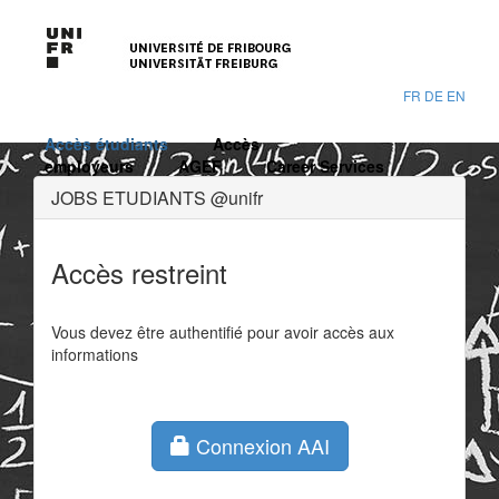
FR
DE
EN
Accès étudiants
Accès
employeurs
AGEF
Career Services
JOBS ETUDIANTS @unifr
Accès restreint
Vous devez être authentifié pour avoir accès aux
informations
Connexion AAI