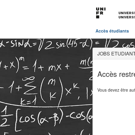
Accès étudiants
JOBS ETUDIANT
Accès restr
Vous devez être aut