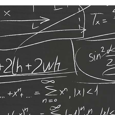
Un service offert par l'AGEF et les Career Services de l'Université de Fribourg