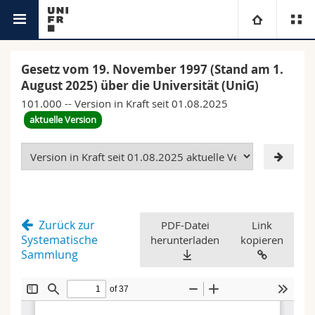
Rechtsgrundlage
Universität
Gesetz vom 19. November 1997 (Stand am 1.
August 2025) über die Universität (UniG)
Fakultäten
Studium
101.000 -- Version in Kraft seit 01.08.2025
aktuelle Version
Informationen für
Campus
Theologische Fak.
Forschung
Ressourcen
Rechtswissenschaftliche Fak.
Studieninteressierte
Universität
Wirtschafts- und Sozialwissenschaftliche Fak.
Studierende
Personenverzeichnis
Zurück zur
PDF-Datei
Link
Systematische
herunterladen
kopieren
Weiterbildung
Philosophische Fak.
Medien
Ortsplan
Sammlung
Fak. für Erziehungs- und Bildungswissenschaften
Forschende
Bibliotheken