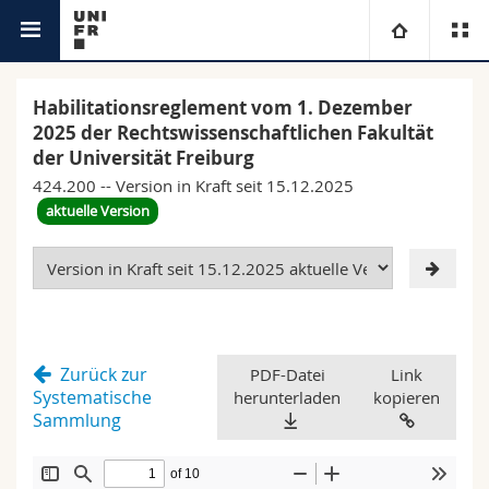
Rechtsgrundlage
Universität
Habilitationsreglement vom 1. Dezember
2025 der Rechtswissenschaftlichen Fakultät
Fakultäten
Studium
der Universität Freiburg
424.200 -- Version in Kraft seit 15.12.2025
Informationen für
Campus
Theologische Fak.
aktuelle Version
Forschung
Ressourcen
Rechtswissenschaftliche Fak.
Studieninteressierte
Universität
Wirtschafts- und Sozialwissenschaftliche Fak.
Studierende
Personenverzeichnis
Zurück zur
PDF-Datei
Link
Weiterbildung
Philosophische Fak.
Medien
Ortsplan
Systematische
herunterladen
kopieren
Sammlung
Fak. für Erziehungs- und Bildungswissenschaften
Forschende
Bibliotheken