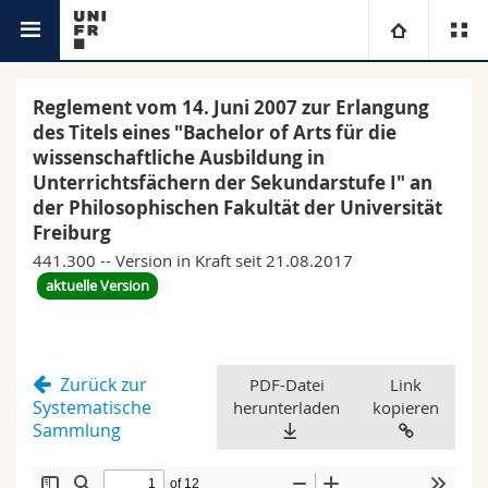
Rechtsgrundlage
Universität
Reglement vom 14. Juni 2007 zur Erlangung
des Titels eines "Bachelor of Arts für die
Fakultäten
Studium
wissenschaftliche Ausbildung in
Unterrichtsfächern der Sekundarstufe I" an
der Philosophischen Fakultät der Universität
Informationen für
Campus
Theologische Fak.
Freiburg
441.300 -- Version in Kraft seit 21.08.2017
Forschung
Ressourcen
Rechtswissenschaftliche Fak.
Studieninteressierte
aktuelle Version
Universität
Wirtschafts- und Sozialwissenschaftliche Fak.
Studierende
Personenverzeichnis
Zurück zur
Weiterbildung
PDF-Datei
Link
Philosophische Fak.
Medien
Ortsplan
Systematische
herunterladen
kopieren
Sammlung
Fak. für Erziehungs- und Bildungswissenschaften
Forschende
Bibliotheken