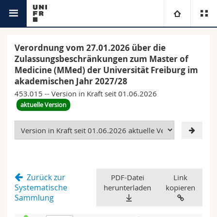
Rechtsgrundlage
Universität
Verordnung vom 27.01.2026 über die
Zulassungsbeschränkungen zum Master of
Fakultäten
Studium
Medicine (MMed) der Universität Freiburg im
akademischen Jahr 2027/28
Informationen für
Campus
Theologische Fak.
453.015 -- Version in Kraft seit 01.06.2026
aktuelle Version
Forschung
Ressourcen
Rechtswissenschaftliche Fak.
Studieninteressierte
Universität
Wirtschafts- und Sozialwissenschaftliche Fak.
Studierende
Personenverzeichnis
Weiterbildung
Philosophische Fak.
Medien
Ortsplan
Zurück zur
PDF-Datei
Link
Systematische
herunterladen
kopieren
Sammlung
Fak. für Erziehungs- und Bildungswissenschaften
Forschende
Bibliotheken