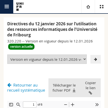
Bases légales
Université
Directives du 12 janvier 2026 sur l’utilisation
des ressources informatiques de l’Université
Facultés
Etudes
de Fribourg
320.220 -- Version en vigueur depuis le 12.01.2026
Vous êtes
Campus
Théologie
version actuelle
Recherche
Ressources
Droit
Futurs étudiants
Université
Sciences économiques et sociales et management
Etudiants
Annuaire du personnel
Copier
Retourner au
Formation continue
Télécharger le
Lettres et sciences humaines
Médias
Plan d'accès
le lien
recueil systématique
fichier PDF
Sciences de l'éducation et de la formation
Chercheurs
Bibliothèques