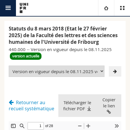
Bases légales
Université
Statuts du 8 mars 2018 (Etat le 27 février
2025) de la Faculté des lettres et des sciences
Facultés
Etudes
humaines de l'Université de Fribourg
440.000 -- Version en vigueur depuis le 08.11.2025
Vous êtes
Campus
Théologie
version actuelle
Recherche
Ressources
Droit
Futurs étudiants
Université
Sciences économiques et sociales et management
Etudiants
Annuaire du personnel
Copier
Retourner au
Formation continue
Télécharger le
Lettres et sciences humaines
Médias
Plan d'accès
le lien
recueil systématique
fichier PDF
Sciences de l'éducation et de la formation
Chercheurs
Bibliothèques