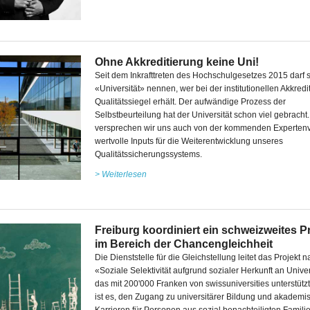
Ohne Akkreditierung keine Uni!
Seit dem Inkrafttreten des Hochschulgesetzes 2015 darf s
«Universität» nennen, wer bei der institutionellen Akkred
Qualitätssiegel erhält. Der aufwändige Prozess der
Selbstbeurteilung hat der Universität schon viel gebracht
versprechen wir uns auch von der kommenden Expertenv
wertvolle Inputs für die Weiterentwicklung unseres
Qualitätssicherungssystems.
> Weiterlesen
Freiburg koordiniert ein schweizweites P
im Bereich der Chancengleichheit
Die Dienststelle für die Gleichstellung leitet das Projekt
«Soziale Selektivität aufgrund sozialer Herkunft an Univer
das mit 200'000 Franken von swissuniversities unterstützt 
ist es, den Zugang zu universitärer Bildung und akademi