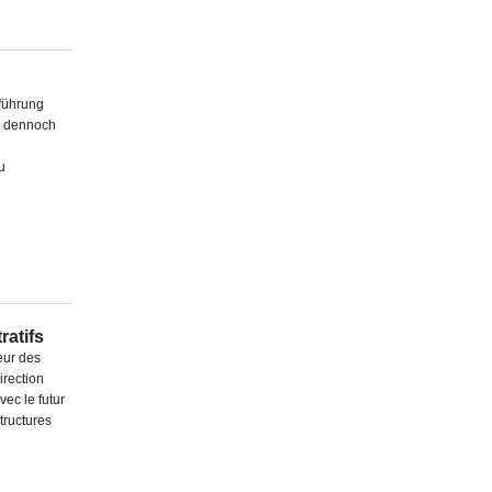
führung
rm dennoch
u
ratifs
eur des
irection
vec le futur
tructures