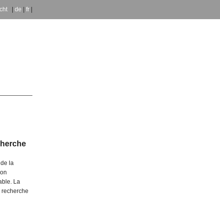
icht
|
de
|
fr
|
cherche
 de la
ion
able. La
e recherche