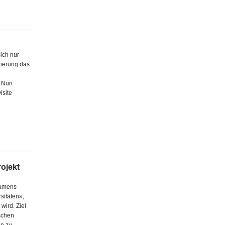
ich nur
itierung das
. Nun
isite
rojekt
 namens
sitäten»,
wird. Ziel
schen