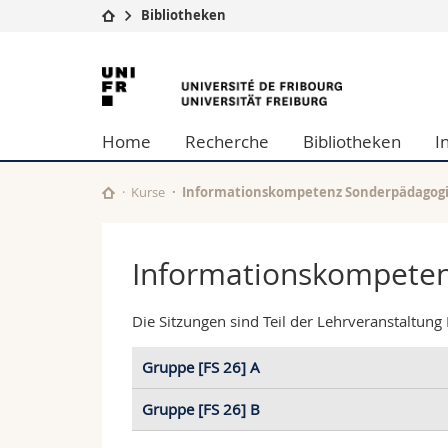
Bibliotheken
Universität
Fakultäten
Bibliotheken
Studium
Theologische
Campus
Rechtswissens
Home
Recherche
Bibliotheken
I
Forschung
Philosophisc
Universität
Wirtschafts- 
Weiterbildung
Math.-Nat. u
Kurse
Informationskompetenz Sonderpädagog
Interfakultär
Informationskompete
Die Sitzungen sind Teil der Lehrveranstaltung
Gruppe [FS 26] A
Gruppe [FS 26] B