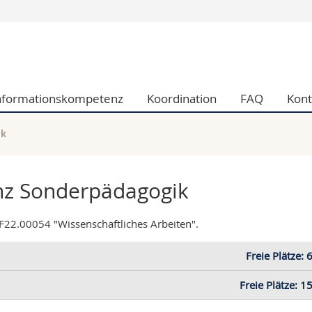
Informationen
 Fak.
Studieninteressie
chaftliche Fak.
Studierende
nformationskompetenz
Koordination
FAQ
Kont
he Fak.
Medien
und Sozialwissenschaftliche Fak.
Forschende
nd Med. Fak.
Mitarbeitende
ik
nz Sonderpädagogik
 F22.00054 "Wissenschaftliches Arbeiten".
Freie Plätze: 
Freie Plätze: 1