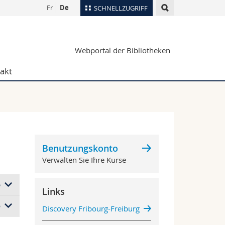
Fr
De
SCHNELLZUGRIFF
 für
Verzeichnis
Webportal der Bibliotheken
Ortsplan
rte
Bibliotheken
akt
Webmail
Vorlesungsverzeichnis
MyUnifr
Benutzungskonto
Verwalten Sie Ihre Kurse
6
Links
5
Discovery Fribourg-Freiburg