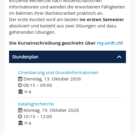
effiziente Recherche nach wissenschaftlichen
Interfakultär
Mitarbeitende
Webmail
Informationen und wenden die erworbenen Fähigkeiten
im Rahmen ihrer Bachelorarbeit praktisch an.
Der erste Kursteil wird am besten
im ersten Semester
Vorlesungsverzeichnis
absolviert und besteht aus zwei Sitzungen und dazu
gehörenden Übungen.
MyUnifr
Die Kurseinschreibung geschieht über
my.unifr.ch
!
Stundenplan
Orientierung und Grundinformationen
Dienstag, 13. Oktober 2026
08:15 – 09:00
n-a
Katalogrecherche
Montag, 19. Oktober 2026
10:15 – 12:00
n-a