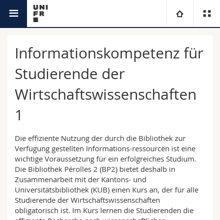
Bibliotheken
Universität
Informationskompetenz für
Fakultäten
Studium
Studierende der
Wirtschaftswissenschaften
Informationen für
Campus
Theologische Fak.
1
Forschung
Ressourcen
Rechtswissenschaftliche Fak.
Studieninteressierte
Die effiziente Nutzung der durch die Bibliothek zur
Universität
Philosophische Fak.
Studierende
Verzeichnis
Verfügung gestellten Informations-ressourcen ist eine
wichtige Voraussetzung für ein erfolgreiches Studium.
Die Bibliothek Pérolles 2 (BP2) bietet deshalb in
Weiterbildung
Wirtschafts- und Sozialwissenschaftliche Fak.
Medien
Ortsplan
Zusammenarbeit mit der Kantons- und
Universitätsbibliothek (KUB) einen Kurs an, der für alle
Studierende der Wirtschaftswissenschaften
Math.-Nat. und Med. Fak.
Forschende
Bibliotheken
obligatorisch ist. Im Kurs lernen die Studierenden die