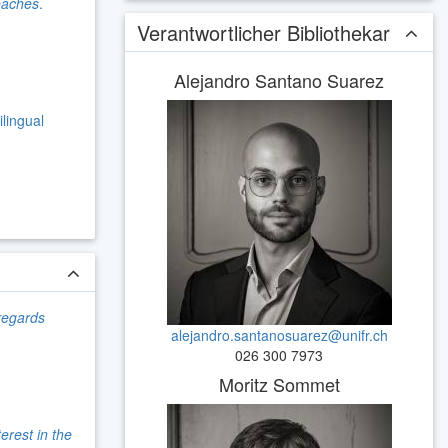
roaches
.
Verantwortlicher Bibliothekar
Alejandro Santano Suarez
ilingual
 regards
alejandro.santanosuarez@unifr.ch
026 300 7973
Moritz Sommet
erest in the