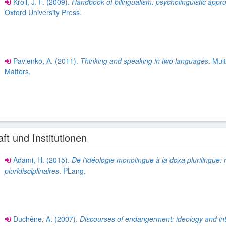
Kroll, J. F. (2009).
Handbook of bilingualism: psycholinguistic app
Oxford University Press.
Pavlenko, A. (2011).
Thinking and speaking in two languages
. Mult
Matters.
ft und Institutionen
Adami, H. (2015).
De l’idéologie monolingue à la doxa plurilingue:
pluridisciplinaires
. PLang.
Duchêne, A. (2007).
Discourses of endangerment: ideology and int