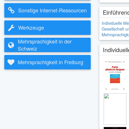
Sonstige Internet-Ressourcen
Einführen
Individuelle M
Werkzeuge
Gesellschaft un
Mehrsprachigke
Mehrsprachigkeit in der
Schweiz
Individuel
Mehrsprachigkeit in Freiburg