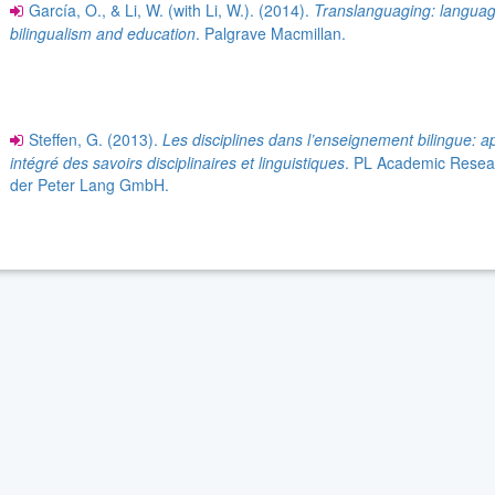
García, O., & Li, W. (with Li, W.). (2014).
Translanguaging: languag
bilingualism and education
. Palgrave Macmillan.
Steffen, G. (2013).
Les disciplines dans l’enseignement bilingue: 
intégré des savoirs disciplinaires et linguistiques
. PL Academic Resea
der Peter Lang GmbH.