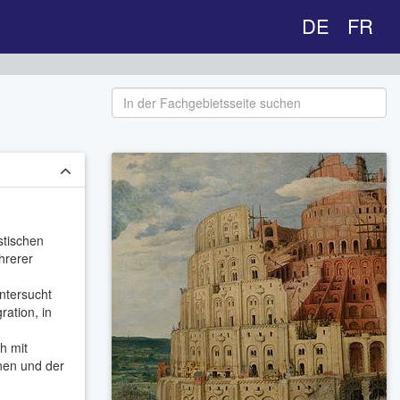
DE
FR
stischen
hrerer
ntersucht
ration, in
h mit
nen und der