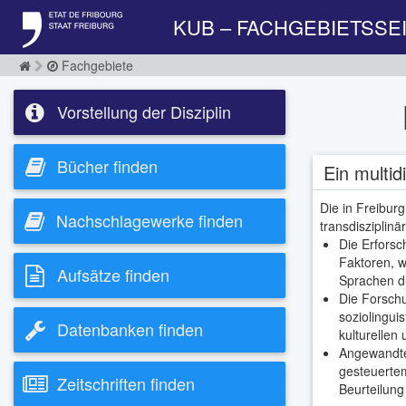
KUB – FACHGEBIETSSE
Fachgebiete
Vorstellung der Disziplin
Bücher finden
Ein multid
Die in Freiburg
Nachschlagewerke finden
transdisziplin
Die Erfors
Faktoren, w
Aufsätze finden
Sprachen d
Die Forsch
soziolingui
Datenbanken finden
kulturellen 
Angewandte
gesteuerte
Zeitschriften finden
Beurteilun