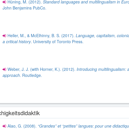
Hüning, M. (2012).
Standard languages and multilingualism in Eur
John Benjamins PubCo.
Heller, M., & McElhinny, B. S. (2017).
Language, capitalism, coloni
a critical history
. University of Toronto Press.
Weber, J. J. (with Horner, K.). (2012).
Introducing multilingualism: 
approach
. Routledge.
higkeitsdidaktik
Alao, G. (2008).
“Grandes” et “petites” langues: pour une didactiq