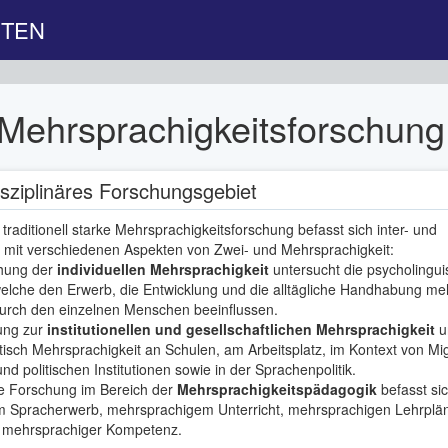
ITEN
Mehrsprachigkeitsforschung
isziplinäres Forschungsgebiet
 traditionell starke Mehrsprachigkeitsforschung befasst sich inter- und
är mit verschiedenen Aspekten von Zwei- und Mehrsprachigkeit:
chung der
individuellen Mehrsprachigkeit
untersucht die psycholingui
elche den Erwerb, die Entwicklung und die alltägliche Handhabung me
urch den einzelnen Menschen beeinflussen.
ung zur
institutionellen und gesellschaftlichen Mehrsprachigkeit
u
stisch Mehrsprachigkeit an Schulen, am Arbeitsplatz, im Kontext von Mig
und politischen Institutionen sowie in der Sprachenpolitik.
 Forschung im Bereich der
Mehrsprachigkeitspädagogik
befasst sic
m Spracherwerb, mehrsprachigem Unterricht, mehrsprachigen Lehrplä
g mehrsprachiger Kompetenz.