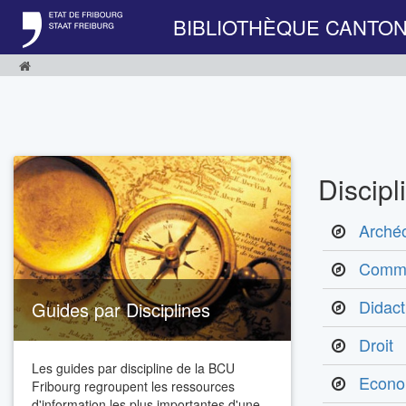
BIBLIOTHÈQUE CANTON
Discipl
Archéo
Commu
Didact
Guides par Disciplines
Droit
Les guides par discipline de la BCU
Econom
Fribourg regroupent les ressources
d'information les plus importantes d'une